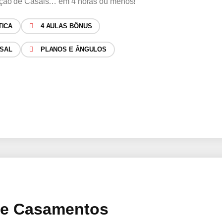
ireção de Casais… em 4 horas ou menos!
TICA
4 AULAS BÔNUS
ASAL
PLANOS E ÂNGULOS
 De Casamentos