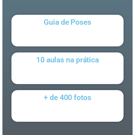
Guia de Poses
10 aulas na prática
+ de 400 fotos