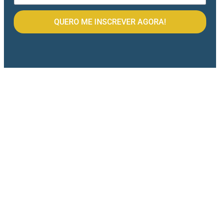
QUERO ME INSCREVER AGORA!
UM AULA QUE IRÁ TE AJUDAR A
DESVENDAR OS MISTÉRIOS DA ILUMINAÇÃO
VOCÊ IRÁ APRENDER A:
Usar luz natural x flash