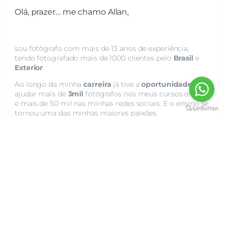
Olá, prazer… me chamo Allan,
sou fotógrafo com mais de 13 anos de experiência,
tendo fotografado mais de 1000 clientes pelo
Brasil
e
Exterior
.
Ao longo da minha
carreira
já tive a
oportunidade
de
ajudar mais de
3mil
fotógrafos nos meus cursos online
e mais de 50 mil nas minhas redes sociais. E o ensino se
tornou uma das minhas maiores paixões.
Ver a pessoa entender os conceitos, conseguir aplicar,
ter o seu primeiro cliente, ter clientes que o valorizem…
sem dúvida é uma sensação indescritível, por isso me
apaixonei em ensinar.
Das perguntas que mais recebo via direct ou email, uma
delas é “como mostrar pros meus
clientes
o valor do
meu
trabalho
e não precisar brigar por
preço
com
minha
concorrência?
”.
Uma das respostas para essa pergunta é que você