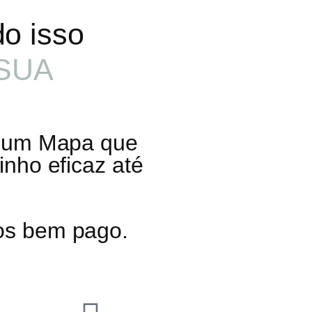
o isso
SUA
m um Mapa que
nho eficaz até
ios bem pago.