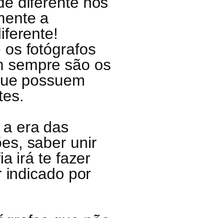
de diferente nos
mente a
iferente!
 os fotógrafos
m sempre são os
 que possuem
tes.
 a era das
es, saber unir
a irá te fazer
r indicado por