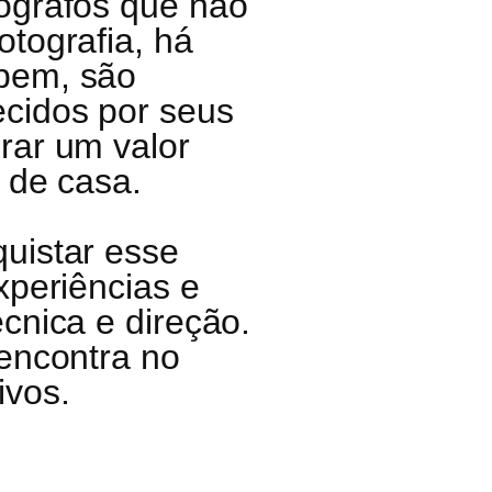
ógrafos que não
tografia, há
bem, são
cidos por seus
rar um valor
 de casa.
uistar esse
xperiências e
cnica e direção.
 encontra no
ivos.