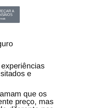
MEÇAR A
NSAIOS
reais
guro
 experiências
sitados e
clamam que os
ente preço, mas