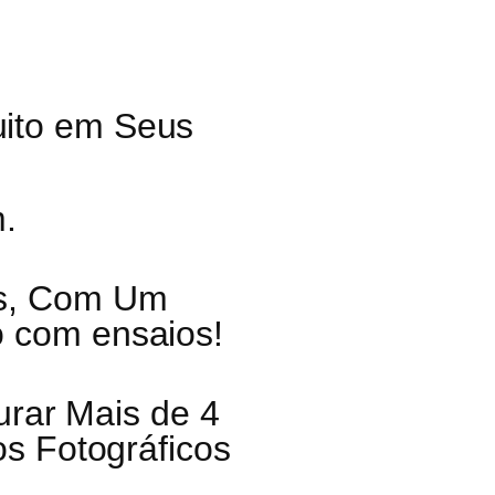
uito em Seus
m.
as, Com Um
ó com ensaios!
urar Mais de 4
s Fotográficos