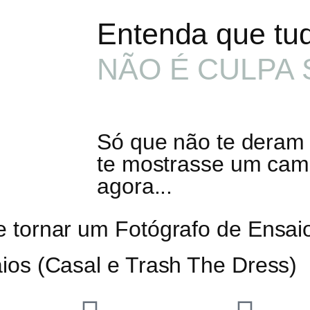
Entenda que tud
NÃO É CULPA 
Só que não te dera
te mostrasse um cami
agora...
e tornar um Fotógrafo de Ensa
ios (Casal e Trash The Dress)