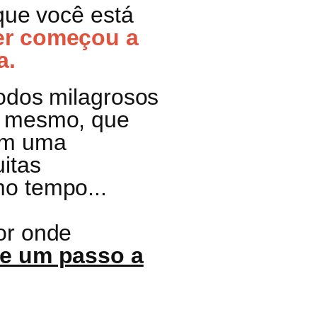
 que você está
er começou a
a.
todos milagrosos
o mesmo, que
em uma
itas
o tempo...
or onde
de um passo a