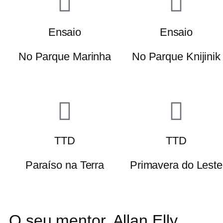
Ensaio
Ensaio
No Parque Marinha
No Parque Knijinik
TTD
TTD
Paraíso na Terra
Primavera do Leste
O seu mentor, Allan Elly