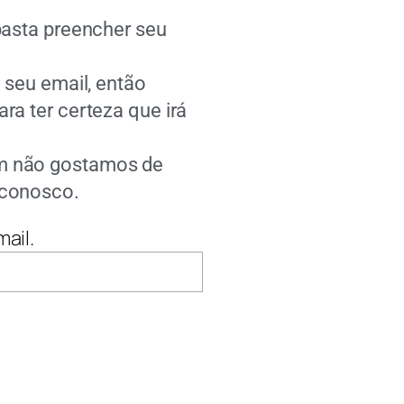
basta preencher seu
o seu email, então
ra ter certeza que irá
m não gostamos de
 conosco.
ail.