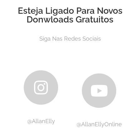
Esteja Ligado Para Novos
Donwloads Gratuitos
Siga Nas Redes Sociais
@allanElly
@AllanEllyOnline